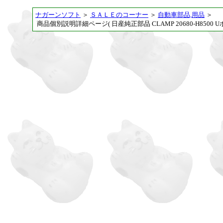
ナガーンソフト
＞
ＳＡＬＥのコーナー
＞
自動車部品,用品
＞
商品個別説明詳細ページ( 日産純正部品 CLAMP 20680-H8500 U