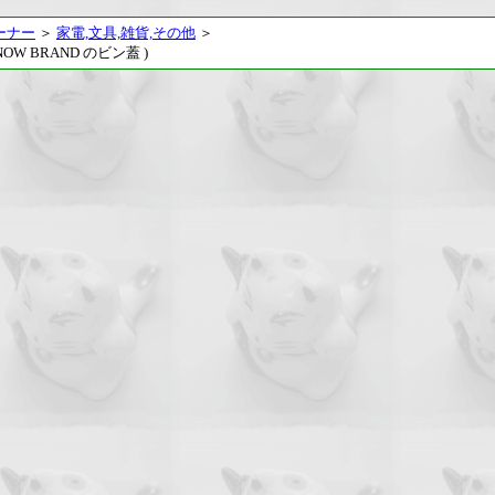
ーナー
＞
家電,文具,雑貨,その他
＞
W BRAND のビン蓋 )