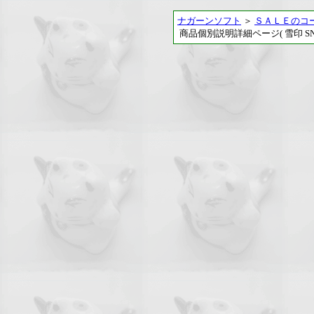
ナガーンソフト
＞
ＳＡＬＥのコ
商品個別説明詳細ページ( 雪印 SNO