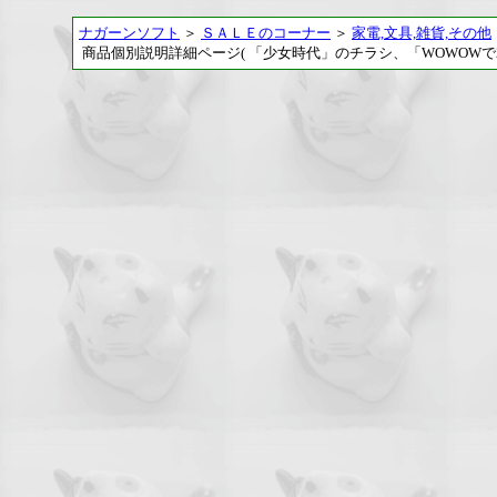
ナガーンソフト
＞
ＳＡＬＥのコーナー
＞
家電,文具,雑貨,その他
商品個別説明詳細ページ( 「少女時代」のチラシ、「WOWOWで2016/2/2