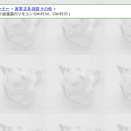
ーナー
＞
家電,文具,雑貨,その他
＞
 給湯器のリモコン GW-P154、GW-P155 )