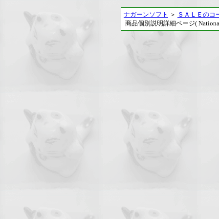
ナガーンソフト
＞
ＳＡＬＥのコ
商品個別説明詳細ページ( National