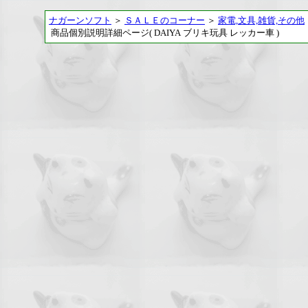
ナガーンソフト
＞
ＳＡＬＥのコーナー
＞
家電,文具,雑貨,その他
商品個別説明詳細ページ( DAIYA ブリキ玩具 レッカー車 )