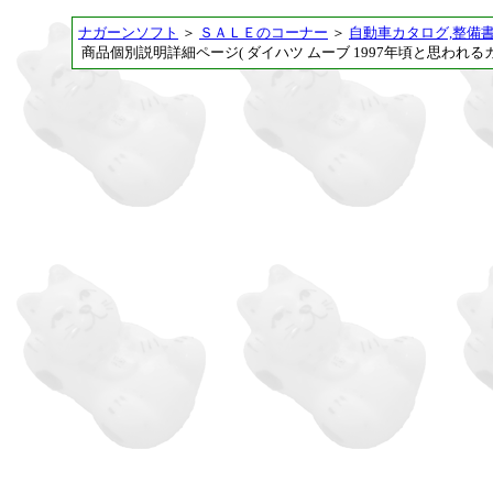
ナガーンソフト
＞
ＳＡＬＥのコーナー
＞
自動車カタログ,整備書
商品個別説明詳細ページ( ダイハツ ムーブ 1997年頃と思われるカ