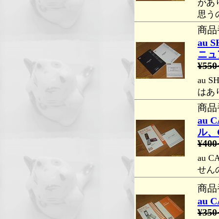
があ
思う
商品番
au 
ニュ
¥550
au 
はあ
商品番
au
ル、
¥400
au 
せん
商品番
au
¥350