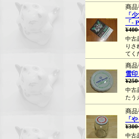
商品番
「少
「- 
¥400
中古
りさ
てく
商品番
雪印
¥250
中古
たう
商品番
「や
¥300
中古