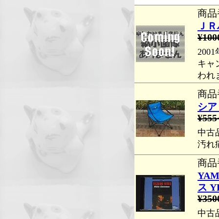
商品番
ＪＲ
¥100
20
キャ
われ
商品番
シア
¥555
中古
汚れ
商品番
YA
ス YP
¥350
中古