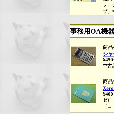
メー
ブ」
事務用OA機
商品番
シャー
¥450
中古
商品番
Xer
¥400
ゼロ
（コ