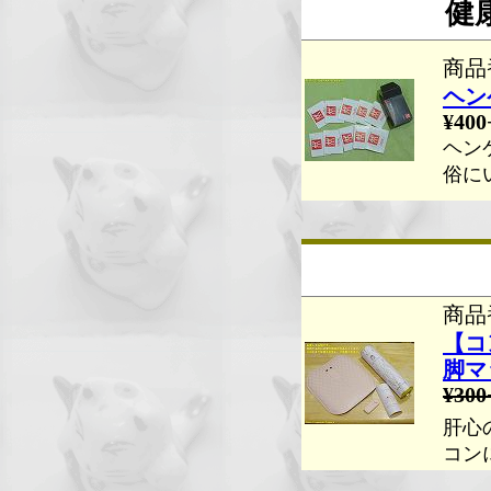
健
商品番
ヘン
¥400
ヘン
俗に
商品番
【コ
脚マ
¥300
肝心
コン