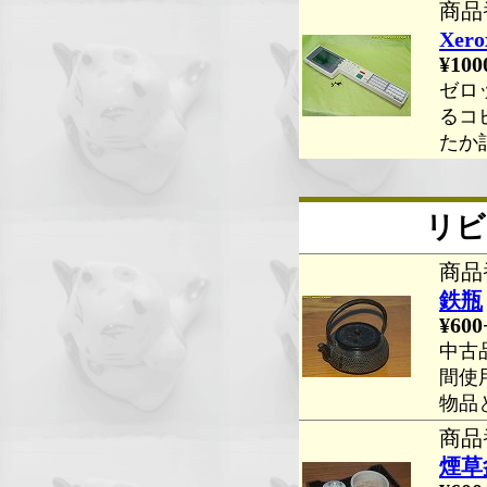
商品番
Xer
¥100
ゼロ
るコ
たか
リビ
商品番
鉄瓶
¥600
中古
間使
物品
商品番
煙草