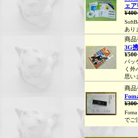
ェア
¥400
Sof
あり
商品番
3G
¥500
パッ
く外
思い
商品番
Fom
¥300
Fo
でご