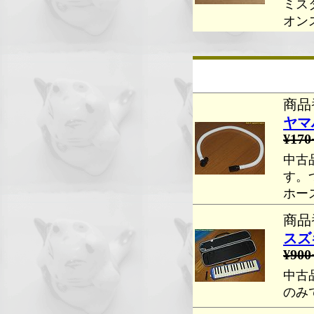
ミス
オン
商品番
ヤマ
¥170
中古
す。
ホー
商品番
スズ
¥900
中古
のみ