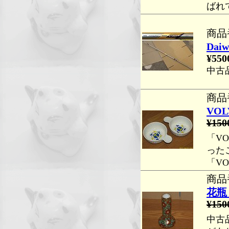
ばれ
商品番
Dai
¥550
中古
商品番
VO
¥150
「V
った
「V
商品番
花瓶
¥150
中古