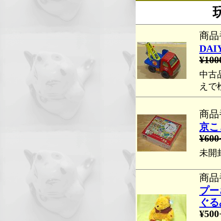
商品番
DA
¥100
中古
えで
商品番
京こ
¥600
未開
商品番
プー
ぐる
¥500