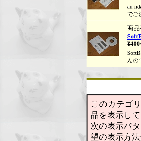
au 
でご
商品番
Sof
¥400
Sof
んの
このカテゴリ
品を表示して
次の表示パタ
望の表示方法