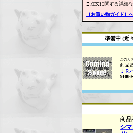
ご注文に関する詳細な
［お買い物ガイド］
準備中 (近
このカ
商品番
ＪＲ
¥1000
商品番
シマ