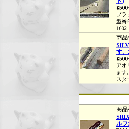
ド)
¥500
ブラ
型番
16
商品番
SIL
す。
¥500
アオ
ます
スター
商品番
SR
ルフボ