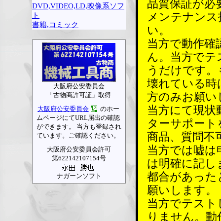
品質保証が必
DVD,VIDEO,LD,映像系ソフ
メンテナンス
ト
書籍,コミック
い。
当方で動作確
ん。当方でテ
うだけです。
壊れている時
大阪府公安委員会
方のみお願い
「古物商許可証」取得
当方にて現状
大阪府公安委員会
のホー
ムページにてURL届出の確認
ターサポート
ができます。 当方も登録され
商品、質問不
ています。ご確認ください。
当方では嘘は
大阪府公安委員会許可
第622142107154号
は明確に記し
都合があった
ナガーンソフト
願いします。
当方でテスト
りません。動