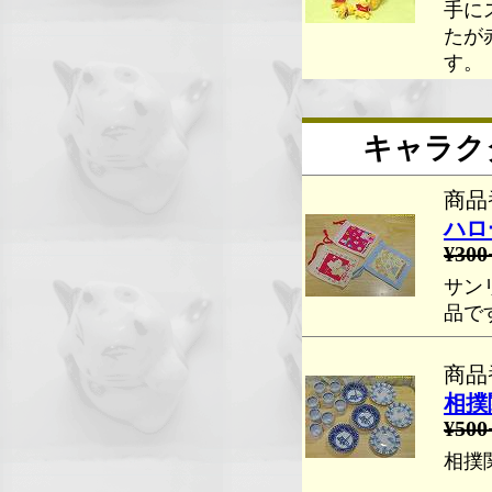
手に
たが
す。
キャラク
商品番
ハロ
¥300
サン
品で
商品番
相撲
¥500
相撲