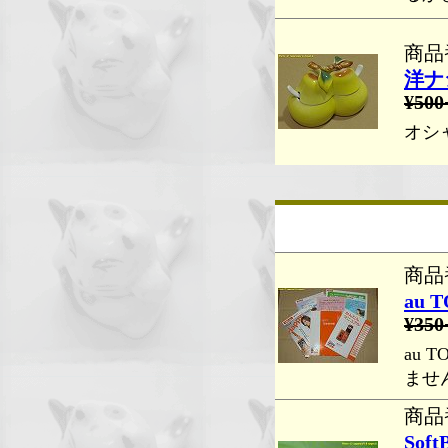
商品番
洋ナ
¥500
オシ
商品番
au 
¥350
au 
ませ
商品番
So