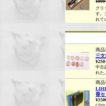
¥800
クリ
す。
れて
商品番
三文
¥250
中古
れた
商品番
LIH
冊セ
¥150
CD