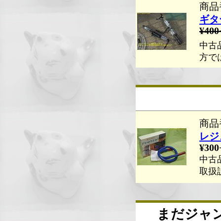
商品番
ギタ
¥400
中古
方で
商品番
レジ
¥300
中古
取扱
まだジャ