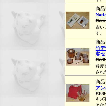
商品番
Nat
¥555
古い
す。
商品番
竹デ
客セ
¥500
程度
され
商品番
アン
¥300
キズ
るか