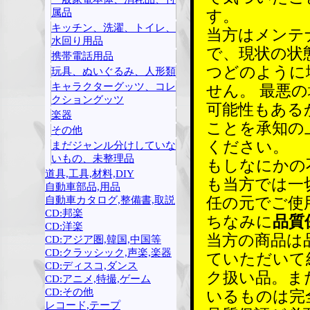
属品
す。
キッチン、洗濯、トイレ、
当方はメンテ
水回り用品
で、現状の状
携帯電話用品
つどのように
玩具、ぬいぐるみ、人形類
キャラクターグッツ、コレ
せん。 最悪
クショングッツ
可能性もある
楽器
ことを承知の
その他
ください。
まだジャンル分けしていな
いもの、未整理品
もしなにかの
道具,工具,材料,DIY
も当方では一
自動車部品,用品
自動車カタログ,整備書,取説
任の元でご使
CD:邦楽
ちなみに
品質
CD:洋楽
当方の商品は
CD:アジア圏,韓国,中国等
CD:クラッシック,声楽,楽器
ていただいて
CD:ディスコ,ダンス
ク扱い品。ま
CD:アニメ,特撮,ゲーム
CD:その他
いるものは完
レコード,テープ