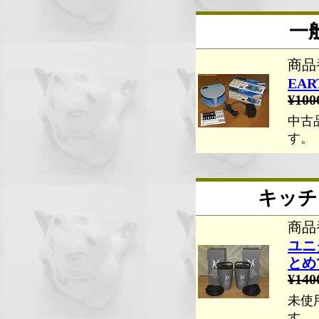
一
商品番
EAR
¥100
中古
す。
キッチ
商品番
ユニ
とめ
¥140
未使
す。