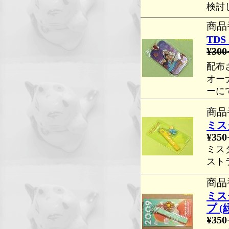
検討
商品番
TD
¥300
配布
オー
ーに
商品番
ミス
¥350
ミス
スト
商品番
ミス
プ (
¥350