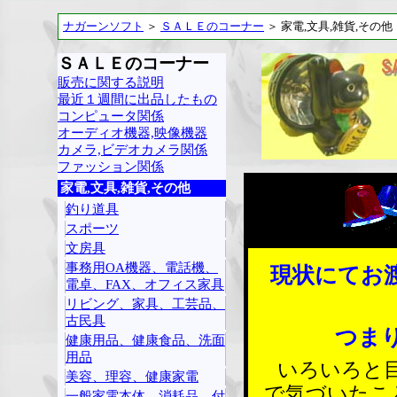
ナガーンソフト
＞
ＳＡＬＥのコーナー
＞ 家電,文具,雑貨,その他
ＳＡＬＥのコーナー
販売に関する説明
最近１週間に出品したもの
コンピュータ関係
オーディオ機器,映像機器
カメラ,ビデオカメラ関係
ファッション関係
家電,文具,雑貨,その他
釣り道具
スポーツ
文房具
事務用OA機器、電話機、
現状にてお
電卓、FAX、オフィス家具
リビング、家具、工芸品、
古民具
つま
健康用品、健康食品、洗面
用品
いろいろと
美容、理容、健康家電
で気づいたこ
一般家電本体、消耗品、付