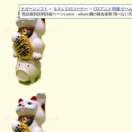
ナガーンソフト
＞
ＳＡＬＥのコーナー
＞
CD:アニメ,特撮,ゲー
商品個別説明詳細ページ( artist: - album:鋼の錬金術師 翔