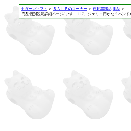
ナガーンソフト
＞
ＳＡＬＥのコーナー
＞
自動車部品,用品
＞
商品個別説明詳細ページ( いすゞ 117、ジェミニ用かな？ハンドル