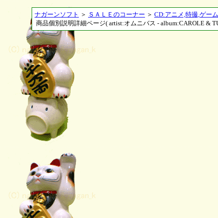
ナガーンソフト
＞
ＳＡＬＥのコーナー
＞
CD:アニメ,特撮,ゲー
商品個別説明詳細ページ( artist:オムニバス - album:CAROLE & TUES