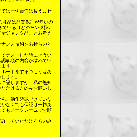
容をよく熟読され
方では一切責任は負えませ
の商品は品質保証が無いの
きているけどジャンク扱い
完全ジャンク品。とお考え
テナンス技術をお持ちのと
方でテストした時にそうい
確認事項の内容が壊れてい
します。
サポートをするつもりはあ
いします。
確に記しますが、私の無知
いただける方のみお願いし
せん。動作確認できていな
動かなくても保証は一切あ
してもノークレームでお願
て許していただける方のみ