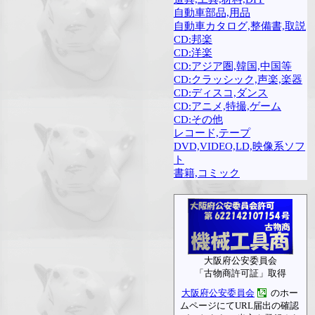
自動車部品,用品
自動車カタログ,整備書,取説
CD:邦楽
CD:洋楽
CD:アジア圏,韓国,中国等
CD:クラッシック,声楽,楽器
CD:ディスコ,ダンス
CD:アニメ,特撮,ゲーム
CD:その他
レコード,テープ
DVD,VIDEO,LD,映像系ソフ
ト
書籍,コミック
大阪府公安委員会
「古物商許可証」取得
大阪府公安委員会
のホー
ムページにてURL届出の確認