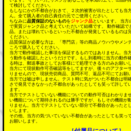
います。 そういったリスクがあることを承知の上で、出品内
て検討してください。
もしなにかの不都合がおきて、２次的被害が出たとしても当
ん。全て購入者の自己責任の元でご使用ください。
ちなみに
品質保証のないもの
を
ジャンク品
といいます。 当方
で実質ジャンク品と考えていただいて結構です。 動作確認で
品。または壊れているといった不都合が発覚しているものは
ください。
品質保証が必要な方は、「専門店」等の商品ノウハウやメン
ころで購入してください。
当方で動作確認した事項を保証するものではありません。当
う動作を確認したというだけです。もし到着時に当方の動作
る時は、郵送事故としてお客様にて処理できる方のみお願い
当方にて現状動作可否確認等をしてますが、後々のアフター
りませんので、現状売切商品、質問不可、返品不可にてお願
当方では嘘は申しません。テスト時に気がついた不都合は明
さで発見できなかった不都合があったとしても笑って許して
ます。
当方でテストしていない機能についての動作可否はわかりま
い機能について期待されるのは勝手ですが、もしその機能が
りません。当方でテストしていない部分で不都合があったと
いします。
その他、当方の気づいていない不都合があったとしても笑っ
お願いします。