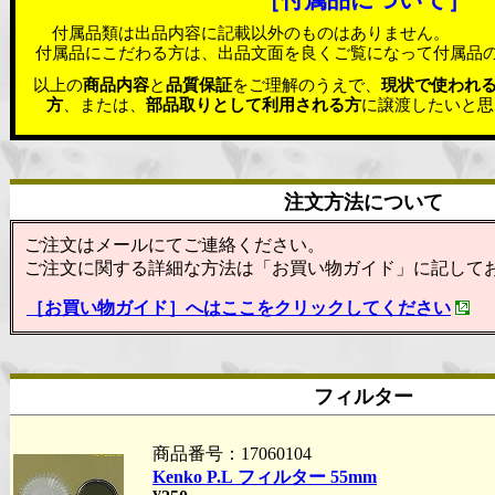
［付属品について］
付属品類は出品内容に記載以外のものはありません。
付属品にこだわる方は、出品文面を良くご覧になって付属品
以上の
商品内容
と
品質保証
をご理解のうえで、
現状で使われ
方
、または、
部品取りとして利用される方
に譲渡したいと思
注文方法について
ご注文はメールにてご連絡ください。
ご注文に関する詳細な方法は「お買い物ガイド」に記して
［お買い物ガイド］へはここをクリックしてください
フィルター
商品番号：17060104
Kenko P.L フィルター 55mm