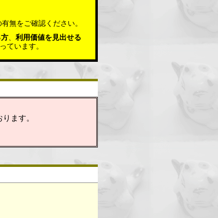
の有無をご確認ください。
る方
、
利用価値を見出せる
っています。
おります。