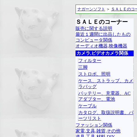
ナガーンソフト
＞
ＳＡＬＥのコ
ＳＡＬＥのコーナー
販売に関する説明
最近１週間に出品したもの
コンピュータ関係
オーディオ機器,映像機器
カメラ,ビデオカメラ関係
フィルター
三脚
ストロボ、照明
ケース、ストラップ、カメ
ラバッグ
バッテリー、充電器、AC
アダプター、電池
ケーブル
カタログ、取扱説明書、パ
ーツリスト
ファッション関係
家電,文具,雑貨,その他
道具,工具,材料,DIY